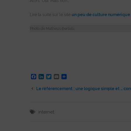
Alors. Oui. Mais non…
Lire la suite sur le site
un peu de culture numérique
Photo de Matheus Bertelli
Facebook
LinkedIn
Twitter
Email
Partager
Le référencement : une logique simple et … co
internet