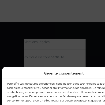
Mentions légales
Politique de confidentialité
Politique de cookies (UE)
Gérer le consentement
Pour offrir les meilleures expériences, nous utilisons des technologies telles
Accessibilité | Partiellement conforme
cookies pour stocker et/ou accéder aux informations des appareils. Le fait de
ces technologies nous permettra de traiter des données telles que le compo
navigation ou les ID uniques sur ce site. Le fait de ne pas consentir ou de ret
consentement peut avoir un effet négatif sur certaines caractéristiques et fo
© GMUND digital 2021 - 2025