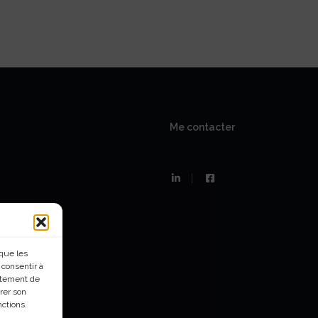
Me contacter
|
 que les
 consentir à
rtement de
irer son
nctions.