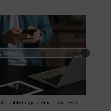
Next
ut-il publier régulièrement pour rester…
Facturation