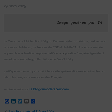
29 mars 2025
Image générée par IA
Le Crédoc a publié l’édition 2025 du Baromètre du numérique, réalisé pour
le compte de l’Arcep, de l’Arcom, du CGE et de l’ANCT. Une étude menée
auprès d’un échantillon représentatif de la population française âgée de 12
ans et plus, entre le 5 juillet 2024 et le 6 août 2024.
4 066 personnes ont participé à l’enquête, qui ambitionne de présenter un
bilan des usages numériques des Français.
→ Lire la suite sur
le blogdumoderateur.com
Facebook
LinkedIn
Twitter
Email
Partager
Les Français et l’IA en 2025