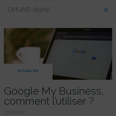
contenu
Aller
principal
GMUND digital
au
contenu
ACTUALITÉS
Google My Business,
comment l’utiliser ?
7 juillet 2022