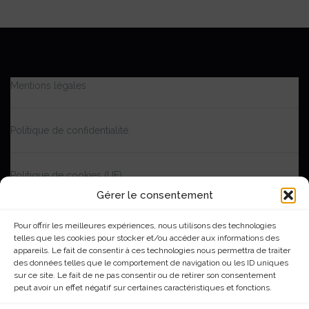
Mentions légales
Politique de confidentialité
Politique de cookies (UE)
Gérer le consentement
Accessibilité | Partiellement conforme
Pour offrir les meilleures expériences, nous utilisons des technologies
telles que les cookies pour stocker et/ou accéder aux informations des
appareils. Le fait de consentir à ces technologies nous permettra de traiter
Me contacter
des données telles que le comportement de navigation ou les ID uniques
sur ce site. Le fait de ne pas consentir ou de retirer son consentement
peut avoir un effet négatif sur certaines caractéristiques et fonctions.
|