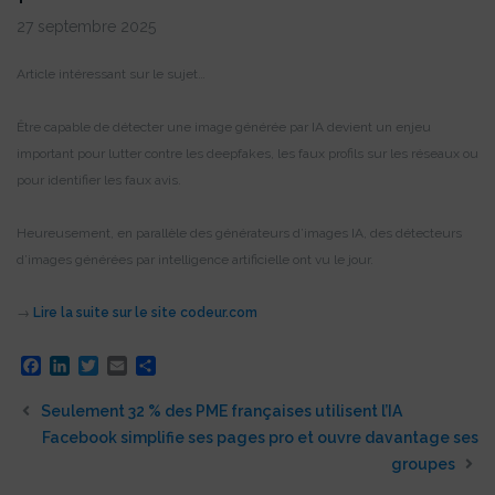
27 septembre 2025
Article intéressant sur le sujet…
Être capable de détecter une image générée par IA devient un enjeu
important pour lutter contre les deepfakes, les faux profils sur les réseaux ou
pour identifier les faux avis.
Heureusement, en parallèle des générateurs d’images IA, des détecteurs
d’images générées par intelligence artificielle ont vu le jour.
→
Lire la suite sur le site codeur.com
Facebook
LinkedIn
Twitter
Email
Partager
Seulement 32 % des PME françaises utilisent l’IA
Facebook simplifie ses pages pro et ouvre davantage ses
groupes