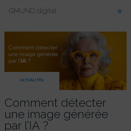
contenu
Aller
principal
GMUND digital
au
contenu
ACTUALITÉS
Comment détecter
une image générée
par l’IA ?