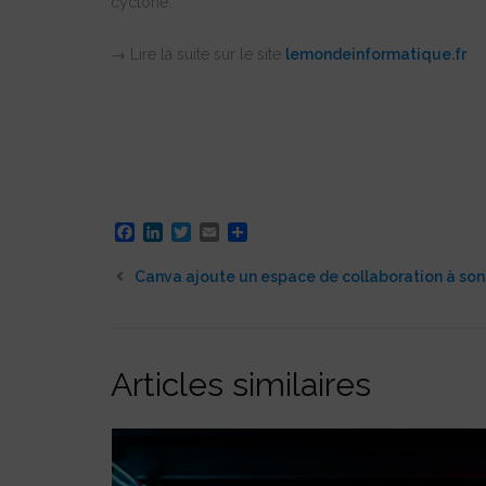
cyclone.
→ Lire la suite sur le site
lemondeinformatique.fr
Facebook
LinkedIn
Twitter
Email
Partager
Canva ajoute un espace de collaboration à son 
Articles similaires