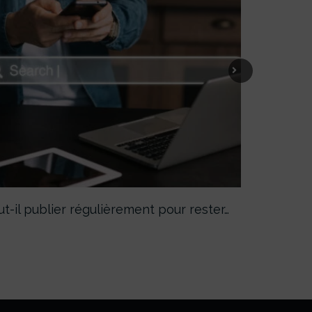
Next
ut-il publier régulièrement pour rester…
Facturation