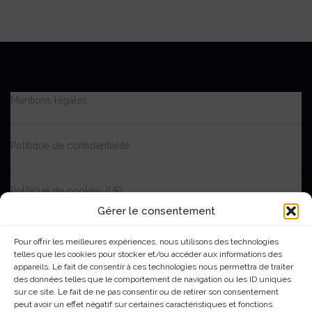
Mentions légales
Politique de confidentialité
Politique de cookies (UE)
Gérer le consentement
Accessibilité | Partiellement conforme
Pour offrir les meilleures expériences, nous utilisons des technologies
telles que les cookies pour stocker et/ou accéder aux informations des
appareils. Le fait de consentir à ces technologies nous permettra de traiter
Me contacter
des données telles que le comportement de navigation ou les ID uniques
sur ce site. Le fait de ne pas consentir ou de retirer son consentement
peut avoir un effet négatif sur certaines caractéristiques et fonctions.