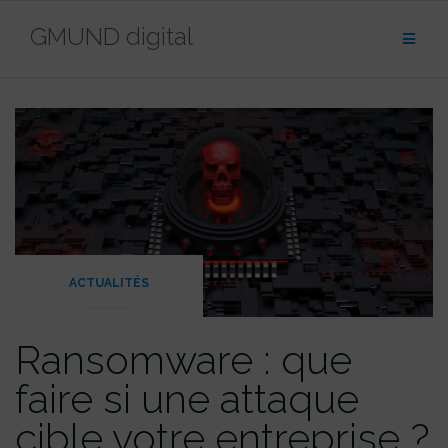
contenu
Aller
principal
GMUND digital
au
contenu
ACTUALITÉS
Ransomware : que
faire si une attaque
cible votre entreprise ?