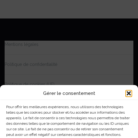
Mentions légales
Politique de confidentialité
Politique de cookies (UE)
Gérer le consentement
Accessibilité | Partiellement conforme
Pour offrir les meilleures expériences, nous utilisons des technologies
telles que les cookies pour stocker et/ou accéder aux informations des
appareils. Le fait de consentir à ces technologies nous permettra de traiter
Me contacter
des données telles que le comportement de navigation ou les ID uniques
sur ce site. Le fait de ne pas consentir ou de retirer son consentement
peut avoir un effet négatif sur certaines caractéristiques et fonctions.