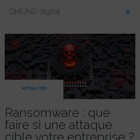
contenu
Aller
principal
GMUND digital
au
contenu
ACTUALITÉS
Ransomware : que
faire si une attaque
cible votre entreprise ?