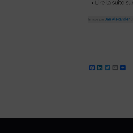
→ Lire la suite su
Image par
Jan Alexander
d
Facebook
LinkedIn
Twitter
Email
Par