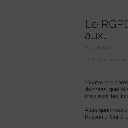
Le RGPD 
aux…
29 juillet 2022
RGPD, quelques années a
Quatre ans après
données, quel bila
mais aussi les li
Alors qu’un nouvea
Royaume-Uni, l’he