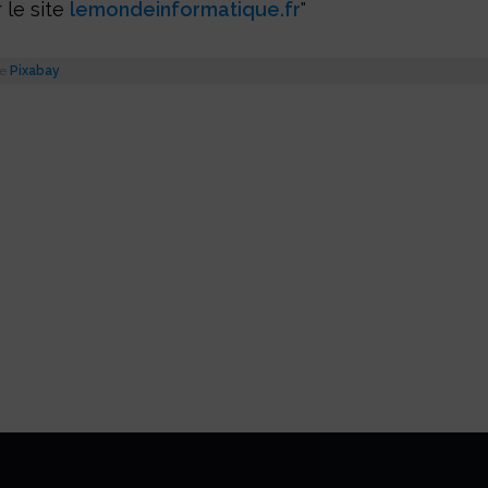
r le site
lemondeinformatique.fr
e
Pixabay
tager